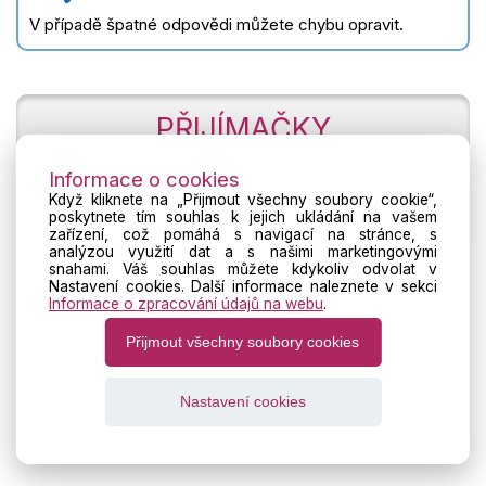
V případě špatné odpovědi můžete chybu opravit.
PŘIJÍMAČKY
Informace o cookies
Když kliknete na „Přijmout všechny soubory cookie“,
MATURITA V PŘÍPRAVĚ
poskytnete tím souhlas k jejich ukládání na vašem
zařízení, což pomáhá s navigací na stránce, s
analýzou využití dat a s našimi marketingovými
snahami. Váš souhlas můžete kdykoliv odvolat v
Nastavení cookies. Další informace naleznete v sekci
Hodně štěstí!
Informace o zpracování údajů na webu
.
uživatelská podpora:
tau@cermat.cz
Přijmout všechny soubory cookies
Nastavení cookies