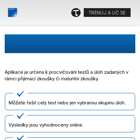
TRÉNUJ A UČ SE
VÍTEJTE V PROCVIČOVACÍ
APLIKACI TRÉNUJ A UČ SE
Aplikace je určena k procvičování testů a úloh zadaných v
rámci přijímací zkoušky či maturitní zkoušky.
Můžete řešit celý test nebo jen vybranou skupinu úloh.
Výsledky jsou vyhodnoceny online.